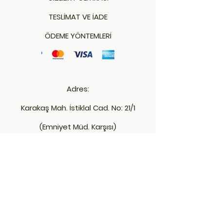
TESLİMAT VE İADE
ÖDEME YÖNTEMLERİ
Adres:
Karakaş Mah. İstiklal Cad. No: 21/1
(Emniyet Müd. Karşısı)
Merkez - KIRKLARELİ
İletişim:
bambuofis39@hotmail.com
+90 543 966 64 47