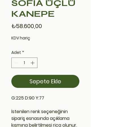
SOFIA ÜÇLÜ
KANEPE
Fiyat
₺58.600,00
KDV hariç
Adet
*
Sepete Ekle
G:225 D:90 Y:77
İstenilen renk seçeneğinin
sipariş esnasında açıklama
kısmına belirtilmesi rica olunur.