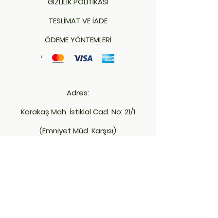
GİZLİLİK POLİTİKASI
TESLİMAT VE İADE
ÖDEME YÖNTEMLERİ
Adres:
Karakaş Mah. İstiklal Cad. No: 21/1
(Emniyet Müd. Karşısı)
Merkez - KIRKLARELİ
İletişim:
bambuofis39@hotmail.com
+90 543 966 64 47