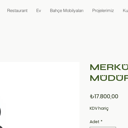
Restaurant
Ev
Bahçe Mobilyaları
Projelerimiz
Ku
MERKÜ
MÜDÜR
Fiy
₺17.800,00
KDV hariç
Adet
*