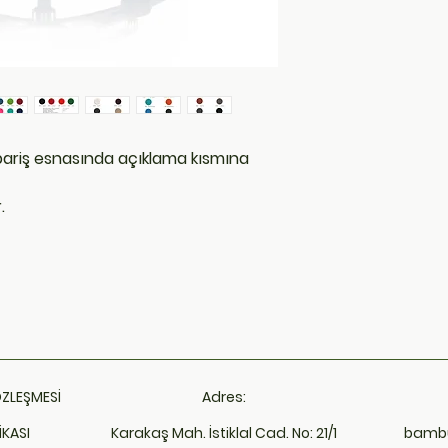
ipariş esnasında açıklama kısmına
.
ÖZLEŞMESİ
Adres:
İKASI
Karakaş Mah. İstiklal Cad. No: 21/1
bamb