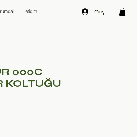
Giriş
rumsal
İletişim
R 000C
 KOLTUĞU
at