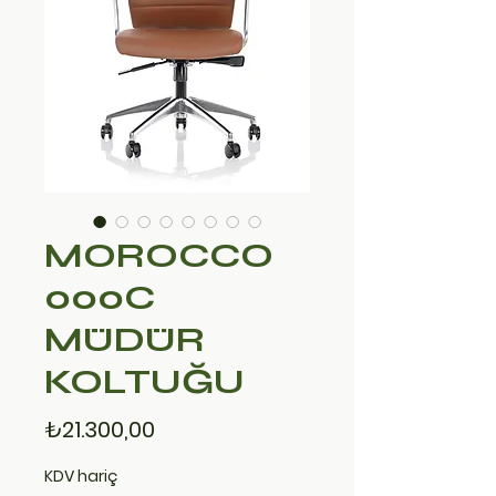
MOROCCO
000C
MÜDÜR
KOLTUĞU
Fiyat
₺21.300,00
KDV hariç