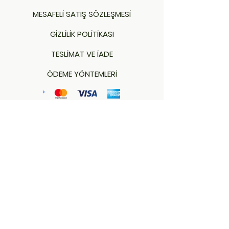
MESAFELİ SATIŞ SÖZLEŞMESİ
GİZLİLİK POLİTİKASI
TESLİMAT VE İADE
ÖDEME YÖNTEMLERİ
Adres:
Karakaş Mah. İstiklal Cad. No: 21/1
(Emniyet Müd. Karşısı)
Merkez - KIRKLARELİ
İletişim: