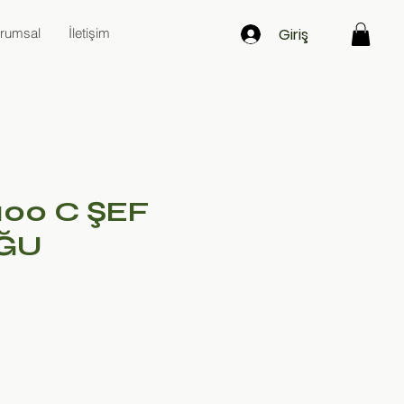
Giriş
rumsal
İletişim
100 C ŞEF
ĞU
at