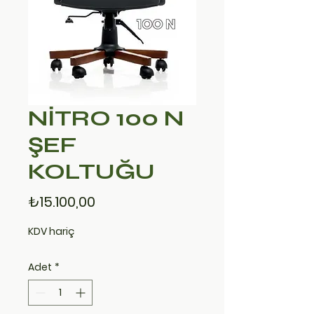
NİTRO 100 N
ŞEF
KOLTUĞU
Fiyat
₺15.100,00
KDV hariç
Adet
*