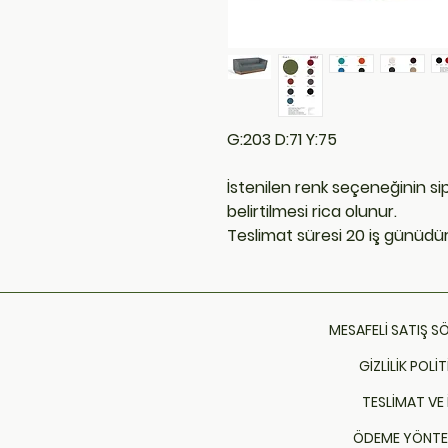
G:203 D:71 Y:75
İstenilen renk seçeneğinin s
belirtilmesi rica olunur.
Teslimat süresi 20 iş günüdür
MESAFELİ SATIŞ S
GİZLİLİK POLİT
TESLİMAT VE 
ÖDEME YÖNTE