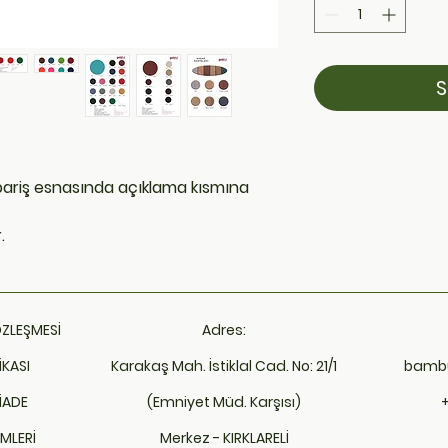
S
ipariş esnasında açıklama kısmına
.
ÖZLEŞMESİ
Adres:
İKASI
Karakaş Mah. İstiklal Cad. No: 21/1
bamb
İADE
(Emniyet Müd. Karşısı)
MLERİ
Merkez - KIRKLARELİ