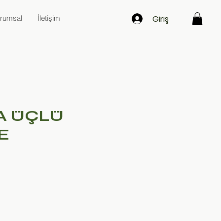
Giriş
rumsal
İletişim
A ÜÇLÜ
E
at