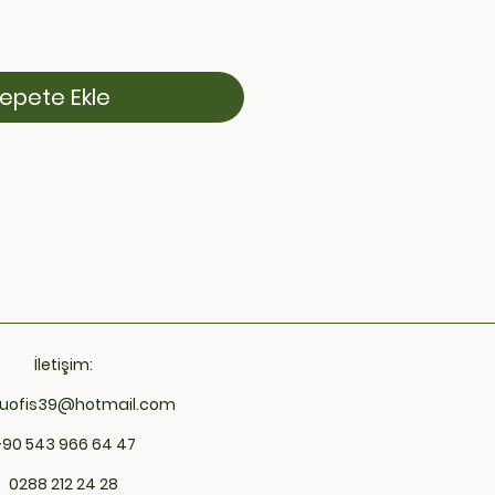
epete Ekle
İletişim:
uofis39@hotmail.com
+90 543 966 64 47
0288 212 24 28