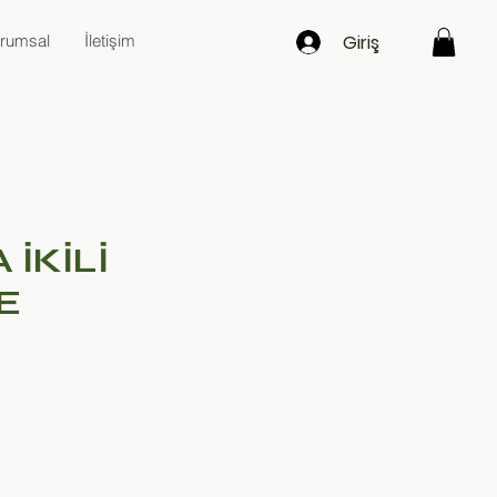
Giriş
rumsal
İletişim
 İKİLİ
E
at