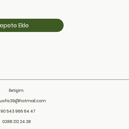
epete Ekle
İletişim:
uofis39@hotmail.com
+90 543 966 64 47
0288 212 24 28