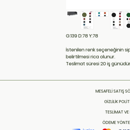
G:139 D:78 Y:78
İstenilen renk seçeneğinin s
belirtilmesi rica olunur.
Teslimat süresi 20 iş günüdür
MESAFELİ SATIŞ S
GİZLİLİK POLİT
TESLİMAT VE 
ÖDEME YÖNTE