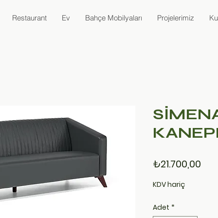
Restaurant
Ev
Bahçe Mobilyaları
Projelerimiz
Ku
SİMENA
KANEP
Fiy
₺21.700,00
KDV hariç
Adet
*