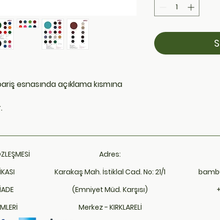
S
ipariş esnasında açıklama kısmına
.
ÖZLEŞMESİ
Adres:
İKASI
Karakaş Mah. İstiklal Cad. No: 21/1
bamb
İADE
(Emniyet Müd. Karşısı)
MLERİ
Merkez - KIRKLARELİ