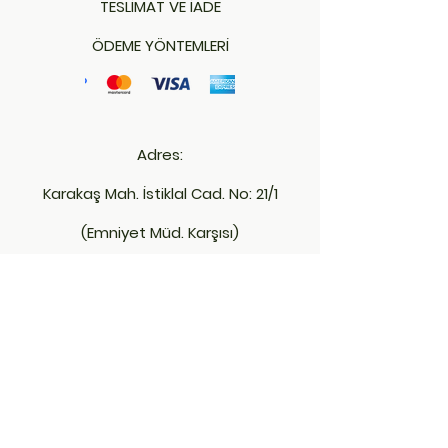
TESLİMAT VE İADE
ÖDEME YÖNTEMLERİ
Adres:
Karakaş Mah. İstiklal Cad. No: 21/1
(Emniyet Müd. Karşısı)
Merkez - KIRKLARELİ
İletişim:
bambuofis39@hotmail.com
+90 543 966 64 47
0288 212 24 28