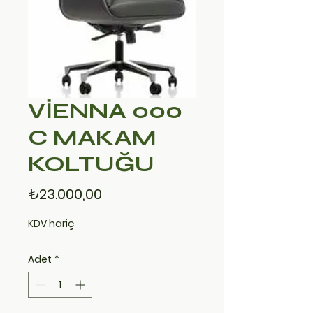
VİENNA 000
C MAKAM
KOLTUĞU
Fiyat
₺23.000,00
KDV hariç
Adet
*