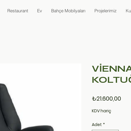
Restaurant
Ev
Bahçe Mobilyaları
Projelerimiz
Ku
VİENNA
KOLTU
Fiy
₺21.600,00
KDV hariç
Adet
*