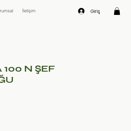
Giriş
rumsal
İletişim
 100 N ŞEF
ĞU
at