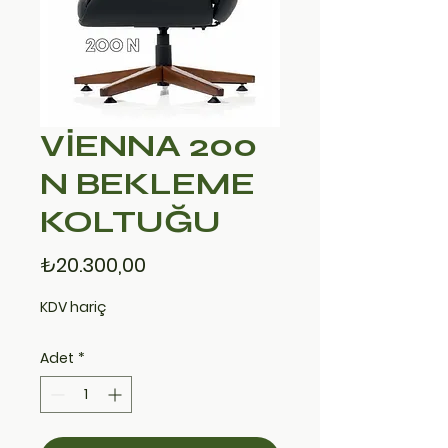
VİENNA 200
N BEKLEME
KOLTUĞU
Fiyat
₺20.300,00
KDV hariç
Adet
*