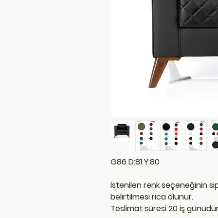
G86 D:81 Y:80
İstenilen renk seçeneğinin s
belirtilmesi rica olunur.
Teslimat süresi 20 iş günüdür