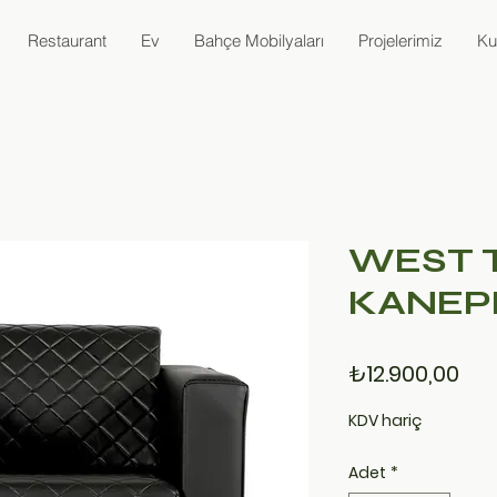
Restaurant
Ev
Bahçe Mobilyaları
Projelerimiz
Ku
WEST 
KANEP
Fiy
₺12.900,00
KDV hariç
Adet
*