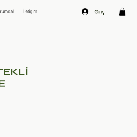
Giriş
rumsal
İletişim
TEKLİ
E
at