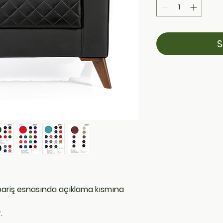
S
ipariş esnasında açıklama kısmına
.